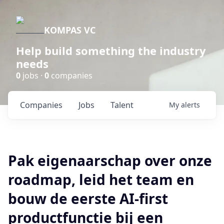
KOMPAS VC
Help build something the industry
needs
0
jobs ·
0
companies
Companies
Jobs
Talent
My
alerts
Pak eigenaarschap over onze
roadmap, leid het team en
bouw de eerste AI-first
productfunctie bij een