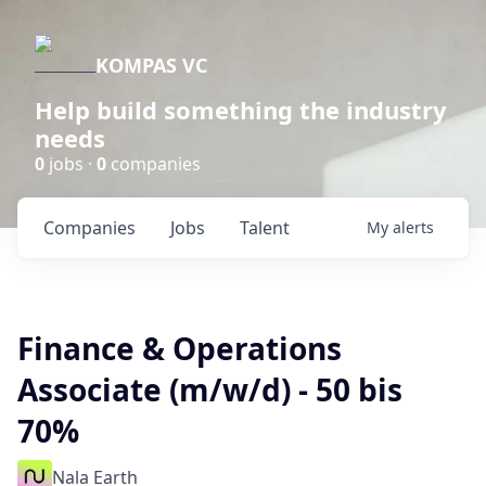
KOMPAS VC
Help build something the industry
needs
0
jobs ·
0
companies
Companies
Jobs
Talent
My
alerts
Finance & Operations
Associate (m/w/d) - 50 bis
70%
Nala Earth