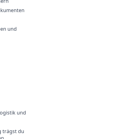
nern
Dokumenten
nen und
ogistik und
 trägst du
en.