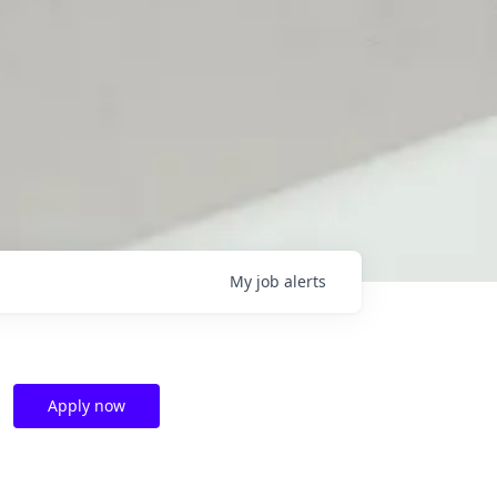
My
job
alerts
Apply now