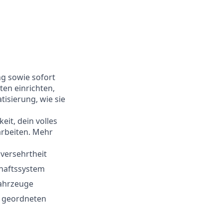
,
ng sowie sofort
ten einrichten,
isierung, wie sie
it, dein volles
arbeiten. Mehr
versehrtheit
haftssystem
fahrzeuge
r geordneten