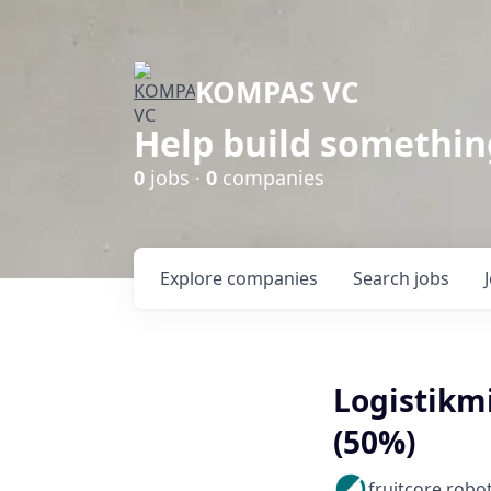
KOMPAS VC
Help build somethin
0
jobs ·
0
companies
Explore
companies
Search
jobs
Logistikmi
(50%)
fruitcore robot